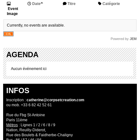
Date
Titre
Catégorie
Event
Image
Currently, no events are available.
Powered by
JEM
AGENDA
Aucun événement ici
INFOS
Inscription :
catherine@corpsetcreation.com
ou mob. +33 6 82 42 52 61
Rue du Fbg St-Antoine
Paris 11ème
Métros
: Lignes 1 / 2 / 6 / 8 / 9
Nation, Reuilly-Diderot,
Rue des Boulets & Faidherbe-Chaligny