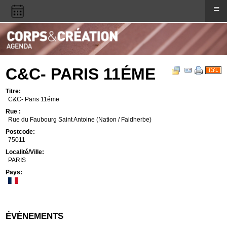
≡
C&C- PARIS 11ÉME
Titre:
C&C- Paris 11éme
Rue :
Rue du Faubourg Saint Antoine (Nation / Faidherbe)
Postcode:
75011
Localité/Ville:
PARIS
Pays:
ÉVÈNEMENTS