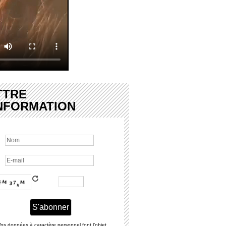
TTRE
INFORMATION
os données à caractère personnel font l’objet