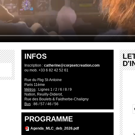
INFOS
LE
D'
Inscription :
catherine@corpsetcreation.com
ou mob. +33 6 82 42 52 61
Rue du Fbg St-Antoine
Paris 11ème
Métros
: Lignes 1 / 2 / 6 / 8 / 9
Nation, Reuilly-Diderot,
Rue des Boulets & Faidherbe-Chaligny
Bus
: 86 / 57 / 46 / 56
PROGRAMME
Agenda_MLC_deb_2026.pdf
V