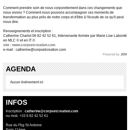
Comment prendre soin de nous corporellement dans ces changements que
nous vivons ? Comment nous pouvons accompagner ces moments de
transformation au plus près de notre corps et d'être à l'écoute de ce qu'il peut
nous dire.
Renseignements et inscription :
Catherine Charlot 06 82 42 52 61, Intervenante formée par Marie Lise Labonté
en MLC © et en IT ©
site : www.corpsetcreation.com
e-mail :
catherine@corpsetcreation.com
Powered by
JEM
AGENDA
Aucun événement ici
INFOS
Inscription :
catherine@corpsetcreation.com
ou mob. +33 6 82 42 52 61
Rue du Fbg St-Antoine
Paris 11ème